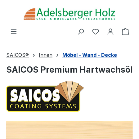
Zum Hauptinhalt springen
Du hast 0 Produ
Ware
SAICOS®
Innen
Möbel - Wand - Decke
SAICOS Premium Hartwachsöl
Bildergalerie überspringen