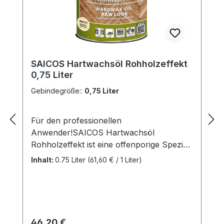
SAICOS Hartwachsöl Rohholzeffekt
0,75 Liter
Gebindegröße::
0,75 Liter
Für den professionellen
Anwender!SAICOS Hartwachsöl
Rohholzeffekt ist eine offenporige Spezial-
Grundierung.Vorteilebewahrt die
Inhalt:
0.75 Liter
(61,60 € / 1 Liter)
Rohholzoptikoxidativ trocknendspeziell
für helle europäische Holzartenauf Basis
natürlicher und pflanzlicher
Rohstoffegeruchsarm bei der
VerarbeitungHochwertiges
Regulärer Preis:
46,20 €