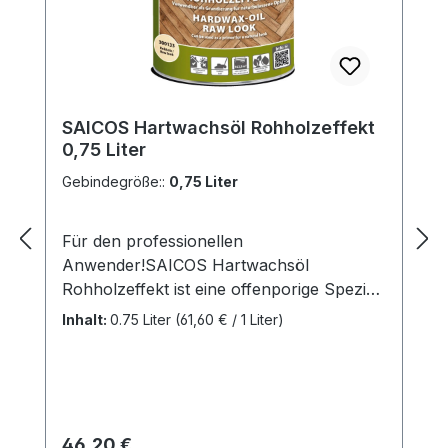
SAICOS Hartwachsöl Rohholzeffekt
0,75 Liter
Gebindegröße::
0,75 Liter
Für den professionellen
Anwender!SAICOS Hartwachsöl
Rohholzeffekt ist eine offenporige Spezial-
Grundierung.Vorteilebewahrt die
Inhalt:
0.75 Liter
(61,60 € / 1 Liter)
Rohholzoptikoxidativ trocknendspeziell
für helle europäische Holzartenauf Basis
natürlicher und pflanzlicher
Rohstoffegeruchsarm bei der
VerarbeitungHochwertiges
Regulärer Preis:
46,20 €