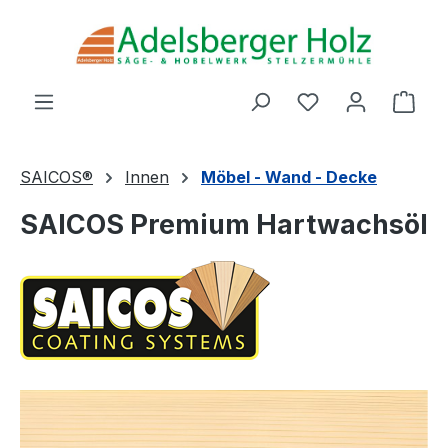
Zum Hauptinhalt springen
Du hast 0 Produ
Ware
SAICOS®
Innen
Möbel - Wand - Decke
SAICOS Premium Hartwachsöl
Bildergalerie überspringen