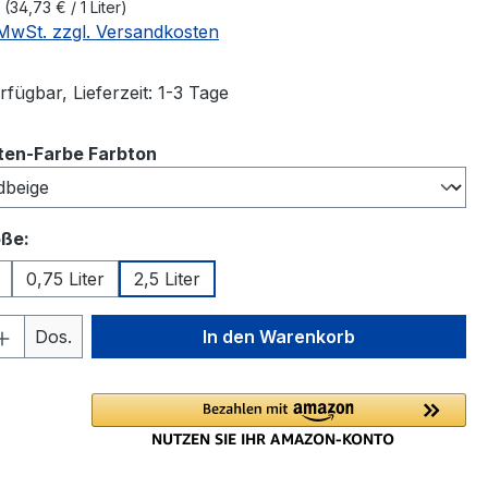
r
(34,73 € / 1 Liter)
. MwSt. zzgl. Versandkosten
fügbar, Lieferzeit: 1-3 Tage
auswählen
ten-Farbe Farbton
auswählen
ße:
0,75 Liter
2,5 Liter
 Anzahl: Gib den gewünschten Wert ein 
Dos.
In den Warenkorb