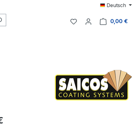
Deutsch
Du hast 0 Produkte auf 
0,00 €
Ware
eis:
€