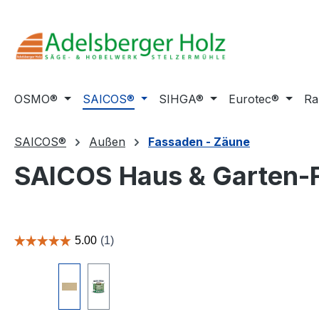
m Hauptinhalt springen
Zur Suche springen
Zur Hauptnavigation springen
OSMO®
SAICOS®
SIHGA®
Eurotec®
Ra
SAICOS®
Außen
Fassaden - Zäune
SAICOS Haus & Garten-
Bildergalerie überspringen