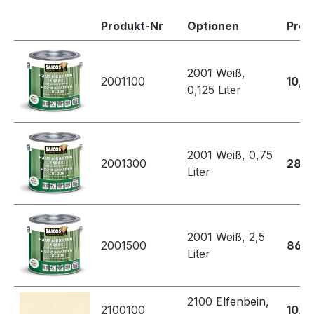
Produkt-Nr
Optionen
Prei
2001 Weiß,
2001100
10,4
0,125 Liter
2001 Weiß, 0,75
2001300
28,7
Liter
2001 Weiß, 2,5
2001500
86,8
Liter
2100 Elfenbein,
2100100
10,4