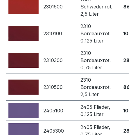
2301500
Schwedenrot,
86,8
2,5 Liter
2310
2310100
Bordeauxrot,
10,4
0,125 Liter
2310
2310300
Bordeauxrot,
28,7
0,75 Liter
2310
2310500
Bordeauxrot,
86,8
2,5 Liter
2405 Flieder,
2405100
10,4
0,125 Liter
2405 Flieder,
2405300
28,7
0,75 Liter