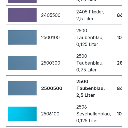
2405 Flieder,
2405500
86,8
2,5 Liter
2500
2500100
Taubenblau,
10,4
0,125 Liter
2500
2500300
Taubenblau,
28,7
0,75 Liter
2500
2500500
Taubenblau,
86,8
2,5 Liter
2506
2506100
Seychellenblau,
10,4
0,125 Liter