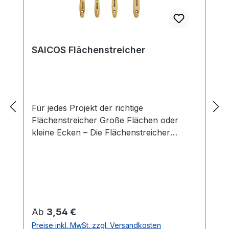
SAICOS Flächenstreicher
Für jedes Projekt der richtige
Flächenstreicher Große Flächen oder
kleine Ecken – Die Flächenstreicher
Kunststoffborsten eignen sich für alle
Dimensionen und sorgen für einen
einfachen Auftrag von Farben, Ölen,
Wachsen oder Lasuren. Durch den
angenehm in der Hand zu haltenden
Holzgriff ist ein einfaches Hantieren mit
Regulärer Preis:
Ab
3,54 €
dem Flächenstreicher gegeben.Vorteile
Preise inkl. MwSt. zzgl. Versandkosten