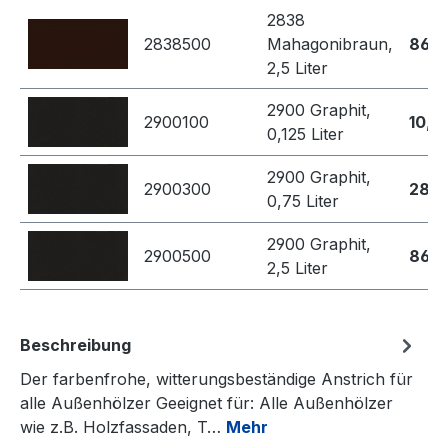
2838
2838500
Mahagonibraun,
86,8
2,5 Liter
2900 Graphit,
2900100
10,4
0,125 Liter
2900 Graphit,
2900300
28,7
0,75 Liter
2900 Graphit,
2900500
86,8
2,5 Liter
Beschreibung
Der farbenfrohe, witterungsbeständige Anstrich für
alle Außenhölzer Geeignet für: Alle Außenhölzer
wie z.B. Holzfassaden, T…
Mehr