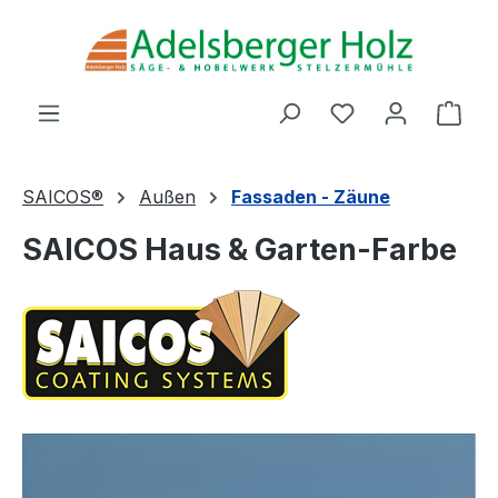
Zum Hauptinhalt springen
Du hast 0 Produ
Ware
SAICOS®
Außen
Fassaden - Zäune
SAICOS Haus & Garten-Farbe
Bildergalerie überspringen