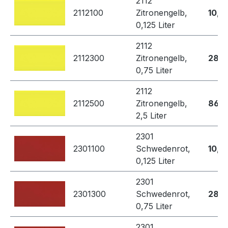
2112
2112100
Zitronengelb,
10,4
0,125 Liter
2112
2112300
Zitronengelb,
28,7
0,75 Liter
2112
2112500
Zitronengelb,
86,8
2,5 Liter
2301
2301100
Schwedenrot,
10,4
0,125 Liter
2301
2301300
Schwedenrot,
28,7
0,75 Liter
2301