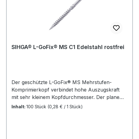
SIHGA® L-GoFix® MS C1 Edelstahl rostfrei
Der geschützte L-GoFix® MS Mehrstufen-
Komprimierkopf verbindet hohe Auszugskraft
mit sehr kleinem Kopfdurchmesser. Der plane
Kopfabschluss verleiht der Fläche eine saubere,
Inhalt:
100 Stück
(0,28 € / 1 Stück)
edle Optik und erhöht dadurch den
konstruktiven Holzschutz. Ihr Nutzen: befestigt
Holz auf Holz ohne Vorbohren und ohne
Vorsenken; spart Arbeitszeit verhindert