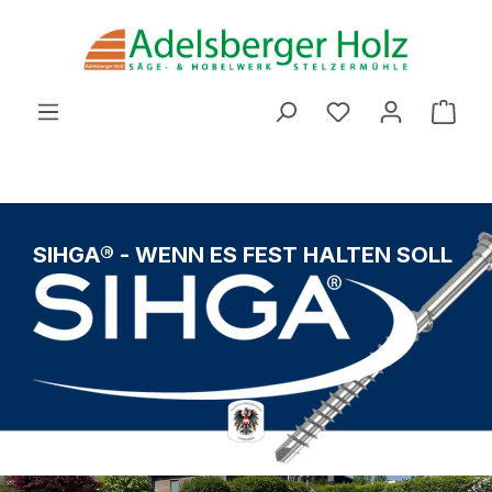
Zum Hauptinhalt springen
Du hast 0 Produ
Ware
SIHGA® - WENN ES FEST HALTEN SOLL