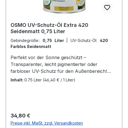
OSMO UV-Schutz-Öl Extra 420
Seidenmatt 0,75 Liter
Gebindegröße::
0,75 Liter
|
UV-Schutz-Öl:
420
Farblos Seidenmatt
Perfekt vor der Sonne geschützt –
Transparenter, leicht pigmentierter oder
farbloser UV-Schutz für den Außenbereich!
Hauptmerkmale Typ: Farbloser/transparenter
Inhalt:
0.75 Liter
(46,40 € / 1 Liter)
Holzanstrich auf Naturölbasis für
AußenbereicheOberfläche: Matt oder
seidenmatt, offenporigAnwendungsbereich:
Senkrechte Holzflächen im Außenbereich
Vorteile Lässt Holz "atmen", reduziert Quellen
Regulärer Preis:
34,80 €
und SchwindenWasserabweisendReißt, blättert
Preise inkl. MwSt. zzgl. Versandkosten
und schuppt nicht abRenovierungsfreundlich: