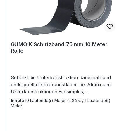
GUMO K Schutzband 75 mm 10 Meter
Rolle
Schützt die Unterkonstruktion dauerhaft und
entkoppelt die Reibungsfläche bei Aluminium-
Unterkonstruktionen.Ein simples,
selbstklebendes Schutz- und
Inhalt:
10 Laufende(r) Meter
(2,86 € / 1 Laufende(r)
Entkoppelungsband für Unterkonstruktionen
Meter)
aus Holz und Aluminium. GUMO K schützt die
Holzunterkonstruktion dauerhaft vor Schmutz-
und Wasseransammlungen und entkoppelt die