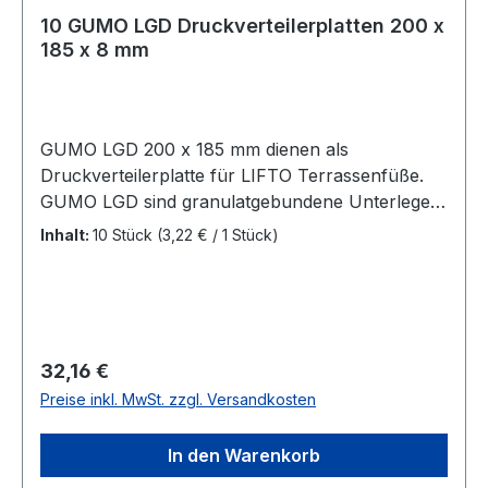
10 GUMO LGD Druckverteilerplatten 200 x
185 x 8 mm
GUMO LGD 200 x 185 mm dienen als
Druckverteilerplatte für LIFTO Terrassenfüße.
GUMO LGD sind granulatgebundene Unterleger
und Druckverteiler für Terrassen-
Inhalt:
10 Stück
(3,22 € / 1 Stück)
Unterkonstruktionen.
Regulärer Preis:
32,16 €
Preise inkl. MwSt. zzgl. Versandkosten
In den Warenkorb