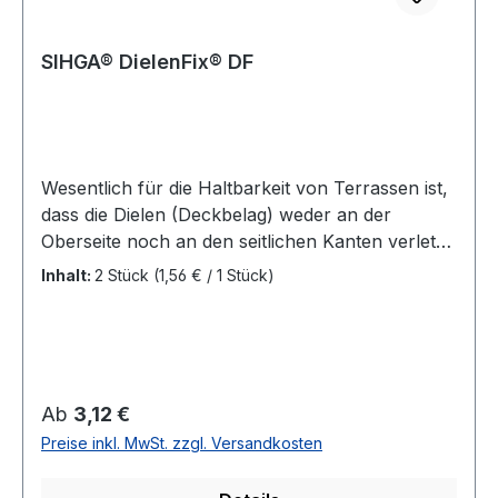
SIHGA® DielenFix® DF
Wesentlich für die Haltbarkeit von Terrassen ist,
dass die Dielen (Deckbelag) weder an der
Oberseite noch an den seitlichen Kanten verletzt
werden - genau diese wichtigen
Inhalt:
2 Stück
(1,56 € / 1 Stück)
Voraussetzungen erfüllt der DielenFix®. Seine
Bauhöhe von 6 mm sorgt für perfekten
konstruktiven Holzschutz zur Unterkonstruktion
und garantiert eine optimal durchlüftetete
Terrasse - ein wesentliches Kriterium für die
Regulärer Preis:
Ab
3,12 €
Lebensdauer von Terrassen. Die beigepackten
Preise inkl. MwSt. zzgl. Versandkosten
SIHGA BohrFix Systemschrauben zur
Befestigung an der Unterkonstruktion sind