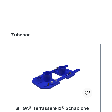
Produktgalerie überspringen
Zubehör
SIHGA® TerrassenFix® Schablone