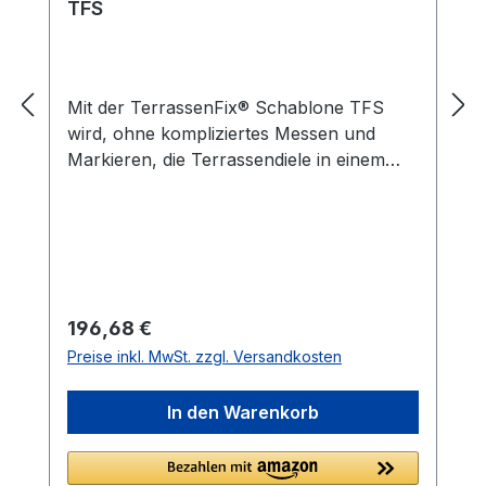
TFS
Mit der TerrassenFix® Schablone TFS
wird, ohne kompliziertes Messen und
Markieren, die Terrassendiele in einem
Arbeitsgang vorgebohrt und vorgesenkt.
Die TerrassenFix® Schablone TFS ist das
ideale Zubehör zum TerrassenFix®
Bohrsenker BS. Das Ergebnis ist ein
exaktes und gleichmäßiges Schraubbild.
Ihr Nutzen: Vorbohren und Vorsenken
Regulärer Preis:
196,68 €
der Terrassendielen ohne Messen und
Preise inkl. MwSt. zzgl. Versandkosten
Markieren spart 50 % der Arbeitszeit und
ergibt schöne, gleichmäßig geschraubte
In den Warenkorb
Oberfläche in Österreich hergestellt,
entwickelt und patentiert heimische
Qualität, die Erfahrung von über 13