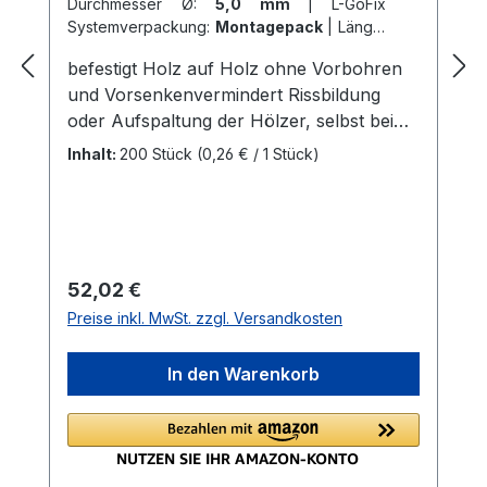
Durchmesser Ø:
5,0 mm
|
L-GoFix
Systemverpackung:
Montagepack
|
Länge:
45 mm
befestigt Holz auf Holz ohne Vorbohren
und Vorsenkenvermindert Rissbildung
oder Aufspaltung der Hölzer, selbst bei
Plattenwerkstoffen, spart Arbeitszeit,
Inhalt:
200 Stück
(0,26 € / 1 Stück)
zusätzliches Vorbohren erhöht die
Langlebigkeit des Holzes befestigt auch
Deckenbeläge aus Hart- und
Thermohölzernergibt perfekte Optik, bei
diesen Deckenbelägen sollte zusätzlich
Regulärer Preis:
52,02 €
vorgebohrt werden Mehrstufenkopf mit
Preise inkl. MwSt. zzgl. Versandkosten
kleinem Kopfdurchmesserhoher
konstruktiver Holzschutz und edle
In den Warenkorb
Oberfläche durch den planen
Kopfabschluss spezielle Gewindesteigung
mit scharfen Gewindeflanken hoher
Auszugswert SIHGA® Spitze mit
spezieller Formgarantiert schnelles