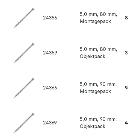
5,0 mm, 80 mm,
24356
80,
Montagepack
5,0 mm, 80 mm,
24359
346
Objektpack
5,0 mm, 90 mm,
24366
94,
Montagepack
5,0 mm, 90 mm,
24369
409
Objektpack