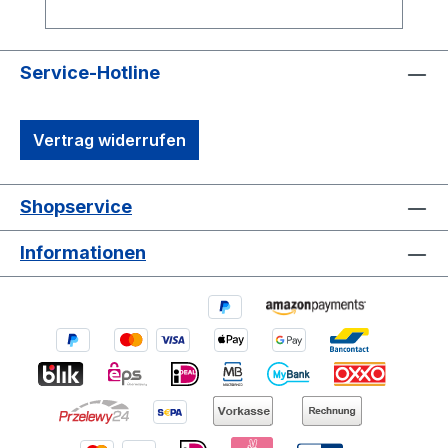
Ansetzen der Schraube ohne
Spaltenbildung SIHGA® Fräsrippen am
Schaft leichtes, schnelles Eindrehen und
Service-Hotline
optimaler Sitz im Holz sind garantiert aus
gehärtetem, rostfreiem Edelstahl
Vertrag widerrufen
hergestelltbefestigt rostfrei und ist extrem
bruchfest auch in schwarzer (SC 9-
Beschichtung) und antiker (SC 11-
Shopservice
Beschichtung) Optik erhältlich optimal auf
dunklen Werkstoffen bzw. für Lärche,
Informationen
Douglasie und Bangkirai verwendbar
inklusive SIHGAFIX® Edelstahl rostfrei,
Systemstift® und
Montageanleitung zeitsparend, praktisch,
präzise, gesamtes Zubehör ist beigepackt;
SIHGAFIX® Edelstahl rostfrei verhindert
Fremdrost und schraubt auch in tiefen
Nuten Bei Verwendung von