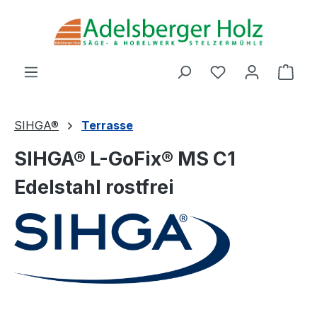
Zum Hauptinhalt springen
Du hast 0 Produ
Ware
SIHGA®
Terrasse
SIHGA® L-GoFix® MS C1
Edelstahl rostfrei
Bildergalerie überspringen