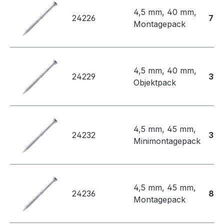
4,5 mm, 40 mm,
24226
73,
Montagepack
4,5 mm, 40 mm,
24229
315
Objektpack
4,5 mm, 45 mm,
24232
35,
Minimontagepack
4,5 mm, 45 mm,
24236
80,
Montagepack