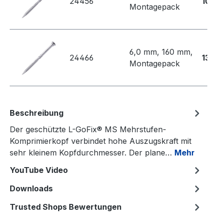
24456
100
Montagepack
6,0 mm, 160 mm,
24466
135
Montagepack
Beschreibung
Der geschützte L-GoFix® MS Mehrstufen-
Komprimierkopf verbindet hohe Auszugskraft mit
sehr kleinem Kopfdurchmesser. Der plane…
Mehr
YouTube Video
Downloads
Trusted Shops Bewertungen