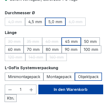
auswählen
Durchmesser Ø
4,0 mm
4,5 mm
5,0 mm
6,0 mm
(Diese Option ist zurzeit nicht verfügbar.)
(Diese Option ist zur
auswählen
Länge
30 mm
35 mm
40 mm
45 mm
50 mm
(Diese Option ist zurzeit nicht verfügbar.)
(Diese Option ist zurzeit nicht verfügbar.)
(Diese Option ist zurzeit nicht verfü
60 mm
70 mm
80 mm
90 mm
100 mm
120 mm
140 mm
160 mm
(Diese Option ist zurzeit nicht verfügbar.)
(Diese Option ist zurzeit nicht verfügbar.)
(Diese Option ist zurzeit nicht ve
auswählen
L-GoFix Systemverpackung
Minimontagepack
Montagepack
Objektpack
Produkt Anzahl: Gib den gewünschten We
In den Warenkorb
Ktn.