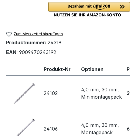
Zum Merkzettel hinzufügen
Produktnummer:
24319
EAN:
9009470243192
Produkt-Nr
Optionen
Pre
4,0 mm, 30 mm,
24102
32,
Minimontagepack
4,0 mm, 30 mm,
24106
69,
Montagepack