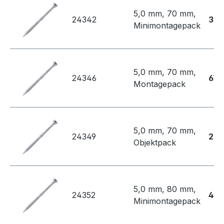
5,0 mm, 70 mm,
24342
39,
Minimontagepack
5,0 mm, 70 mm,
24346
67,
Montagepack
5,0 mm, 70 mm,
24349
289
Objektpack
5,0 mm, 80 mm,
24352
47,
Minimontagepack