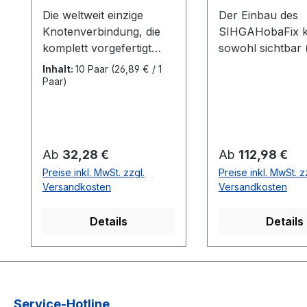
Die weltweit einzige
Der Einbau des
Knotenverbindung, die
SIHGAHobaFix 
komplett vorgefertigt
sowohl sichtbar 
werden kann und somit
Schattennut-
Inhalt:
10 Paar
(26,89 € / 1
eine rasche und einfache
Anschlüsse) als
Paar)
Verbindung bauseits,
nicht sichtbar
ähnlich einem
(eingefräst) aus
herkömmlichen
werden. Beim si
Einhängeverbinder
Einbau entfällt di
Regulärer Preis:
Regulärer Preis:
Ab
32,28 €
Ab
112,98 €
ermöglicht! Ihr Nutzen:
Ausfräsung und 
Preise inkl. MwSt. zzgl.
Preise inkl. MwSt. z
Knotenverbindung aus
selbe Lehre wird 
Versandkosten
Versandkosten
zwei baugleichen Teilen
Montagelehre
(1 Verbindung besteht
verwendet.Den 
Details
Details
aus 2 Stück) kann
der SIHGA Fräs
verwechslungsfrei
Montagelehre ei
komplett vorgefertigt
auf die gewünsc
werden in Österreich
Größe des SIHG
hergestellt, entwickelt
HobaFix einstelle
Service-Hotline