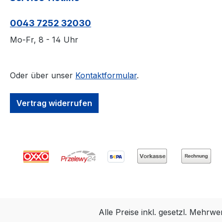
und patentiert, heimische
SIHGA Fräs-und
Qualität und
Montagelehre au
0043 7252 32030
Wertschöpfung in vier
fixieren und mit
Richtungen statisch hoch
abgestimmten
Mo-Fr, 8 - 14 Uhr
belastbar, pro
Hartmetall-Nutfr
Verbindung bis 43 kN
Ausfräsung
horizontal und vertikal,
durchführen.
Oder über unser
Kontaktformular
.
mit hohen geprüften
statischen Werten,
Vertrag widerrufen
unabhängig von der
Holzfaserrichtung,
einsetzbar
Einhängeverbindung mit
Hobakupplung großer
Vorteil bei der Montage,
ermöglicht reibungsloses
Ineinandergleiten der
beiden Bauteile sichtbar
Alle Preise inkl. gesetzl. Mehrwe
und nicht sichtbar