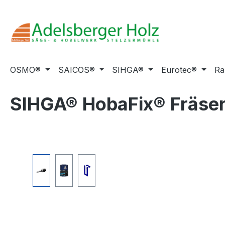
m Hauptinhalt springen
Zur Suche springen
Zur Hauptnavigation springen
OSMO®
SAICOS®
SIHGA®
Eurotec®
Ra
SIHGA® HobaFix® Fräser 
Bildergalerie überspringen