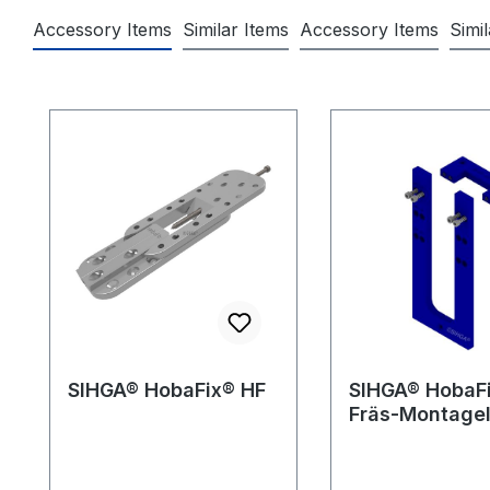
Accessory Items
Similar Items
Accessory Items
Simi
Produktgalerie überspringen
SIHGA® HobaFix® HF
SIHGA® HobaF
Fräs-Montage