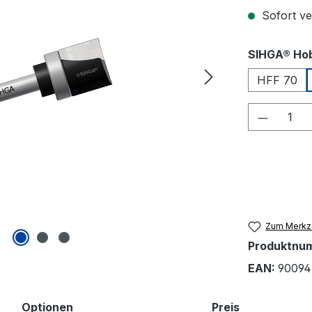
Sofort ver
SIHGA® Hob
HFF 70
Produkt
Zum Merkze
Produktnu
EAN:
90094
Optionen
Preis