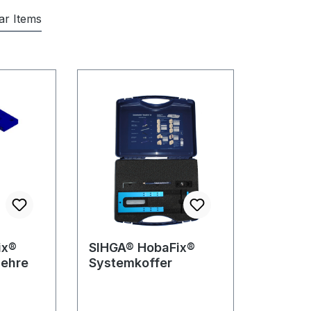
lar Items
ix®
SIHGA® HobaFix®
lehre
Systemkoffer