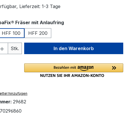
fügbar, Lieferzeit: 1-3 Tage
auswählen
aFix® Fräser mit Anlaufring
HFF 100
HFF 200
 Anzahl: Gib den gewünschten Wert ein 
Stk.
In den Warenkorb
ttel hinzufügen
mmer:
29682
70296860