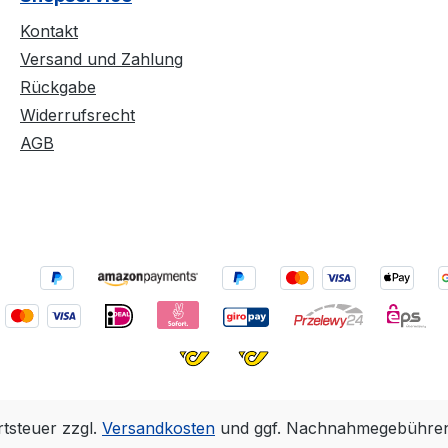
Montage der
flegen,
Knotenverbindungen
Kontakt
 dem
Versand und Zahlung
Rückgabe
äser die
Widerrufsrecht
AGB
rtsteuer zzgl.
Versandkosten
und ggf. Nachnahmegebühren,