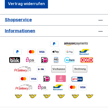
Vertrag widerrufen
kürzere Längenauswahl gegenüber
handelsübliche Schrauben bei gleichzeitig
perfekten und soliden Halt
Shopservice
PRODUKTVORTEILE Von der bissigen
Spitze bis zum edlen Kopf eine solide
Informationen
Performance Eine Bohrspitze, die als
Bohreinheit ausgeführt ist, sorgt für
reduzierte Spaltwirkung Optimaler
konstruktiver Schutz für das
anzuschließende Holz und deren
Unterkonstruktion Eine perfekt
abgestimmte Bohrspitze sorgt für eine
verminderte Oberflächenspannung
Optimal für rückseitige Verschraubungen
im Elementbau Eine spezielle
Gewindegeometrie mit Einkerbungen an
den Gewindeflanken reduziert die
Eindrehkraft und ersetzt somit die