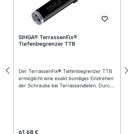
SIHGA® TerrassenFix®
Tiefenbegrenzer TTB
Der TerrassenFix® Tiefenbegrenzer TTB
ermöglicht eine exakt bündiges Eindrehen
der Schraube bei Terrassendielen. Durch
die spezielle Rutschkupplung beim
TerrassenFix® Tiefenbegrenzer TTB,
können die Schrauben sehr schnell
eingedreht werden. Sobald der Kopf der
Schraube mit der Terrassendiele bündig
ist, wird die Rutschkupplung aktiviert und
Regulärer Preis:
61,68 €