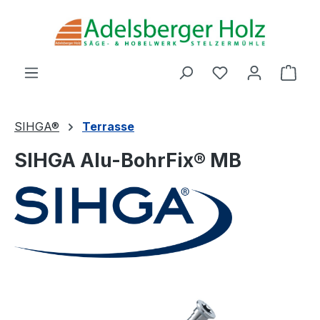
Zum Hauptinhalt springen
Du hast 0 Produ
Ware
SIHGA®
Terrasse
SIHGA Alu-BohrFix® MB
Bildergalerie überspringen