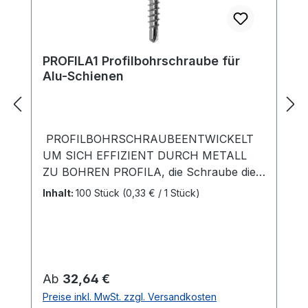
PROFILA1 Profilbohrschraube für
Alu-Schienen
PROFILBOHRSCHRAUBEENTWICKELT
UM SICH EFFIZIENT DURCH METALL
ZU BOHREN PROFILA, die Schraube die
entwickelt wurde um sich effizient durch
Inhalt:
100 Stück
(0,33 € / 1 Stück)
Metall zu bohren. Hohe Bruchfestigkeit
und die spezielle Geometrie verleihen der
PROFILA die Eigenschaften, einen
perfekten Halt zu erzielen.
PRODUKTNUTZEN Holz für den
Regulärer Preis:
Ab
32,64 €
Außenbereich auf Metallprofile befestigen
Preise inkl. MwSt. zzgl. Versandkosten
Einfach und schnell Metallprofile