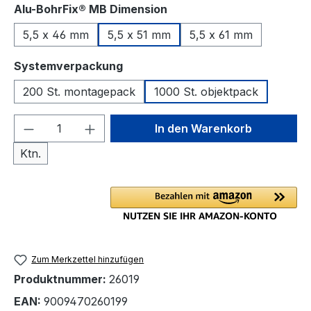
auswählen
Alu-BohrFix® MB Dimension
5,5 x 46 mm
5,5 x 51 mm
5,5 x 61 mm
auswählen
Systemverpackung
200 St. montagepack
1000 St. objektpack
Produkt Anzahl: Gib den gewünschten We
In den Warenkorb
Ktn.
Zum Merkzettel hinzufügen
Produktnummer:
26019
EAN:
9009470260199