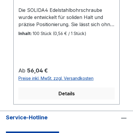
Die SOLIDA4 Edelstahlbohrschraube
wurde entwickelt für soliden Halt und
präzise Positionierung. Sie lässt sich ohne
großen Kraftaufwand, bei gleichzeitig
Inhalt:
100 Stück
(0,56 € / 1 Stück)
höchster Widerstandsfähigkeit,
verarbeiten. Dank der integrierten
Bohreinheit, die ein schnelles Eindringen
ermöglicht, und dem bündigen
Kopfabschluss ist die SOLIDA im
Regulärer Preis:
Ab
56,04 €
Außenbereich ein vielseitiger Allrounder
Preise inkl. MwSt. zzgl. Versandkosten
mit edler Optik. PRODUKTNUTZEN Solide
Befestigung von Holz und holzähnliche
Details
Werkstoffe für den Außenbereich
Edelstahl rostfrei für anspruchsvolle
Umwelteinflüsse Einen sehenswerten
und sauberen Kopfabschluss Für eine
Service-Hotline
edle Optik Materialsparend befestigen
Ein optimiertes Gewinde erlaubt eine