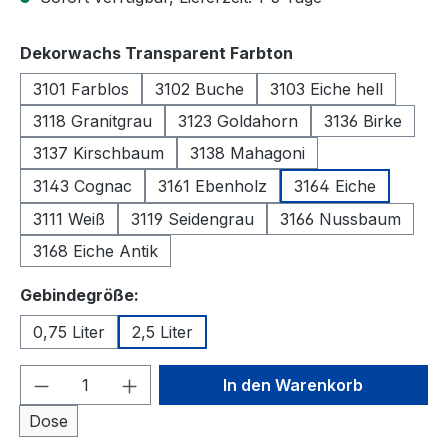
auswählen
Dekorwachs Transparent Farbton
3101 Farblos
3102 Buche
3103 Eiche hell
3118 Granitgrau
3123 Goldahorn
3136 Birke
3137 Kirschbaum
3138 Mahagoni
3143 Cognac
3161 Ebenholz
3164 Eiche
3111 Weiß
3119 Seidengrau
3166 Nussbaum
3168 Eiche Antik
auswählen
Gebindegröße:
0,75 Liter
2,5 Liter
Produkt Anzahl: Gib den gewünschten We
In den Warenkorb
Dose