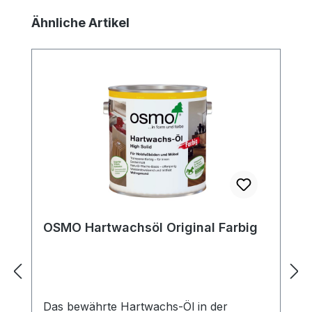
ihre Holzoberflächen optimal pflegen und
Produktgalerie überspringen
Ähnliche Artikel
schützen möchten.
OSMO Hartwachsöl Original Farbig
Das bewährte Hartwachs-Öl in der