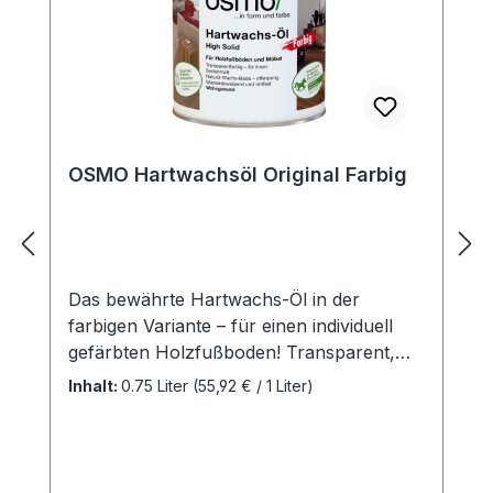
OSMO Hartwachsöl Original Farbig
Das bewährte Hartwachs-Öl in der
farbigen Variante – für einen individuell
gefärbten Holzfußboden! Transparent,
seidenmatt, für innenBesonders
Inhalt:
0.75 Liter
(55,92 € / 1 Liter)
empfohlen für Massivholzdielen,
Landhausdielen, Schiffsboden, OSB- und
Korkfußböden; auch für
Möbeloberflächen und Leimholz gut