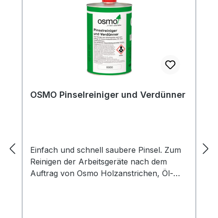
verhindern.Gebindegrößen: 0,75 l; 2,50 l
Bitte beachten Sie: Das erzielte Ergebnis
des Farbtons kann je nach Holzart
unterschiedlich ausfallen.
OSMO Pinselreiniger und Verdünner
Einfach und schnell saubere Pinsel. Zum
Reinigen der Arbeitsgeräte nach dem
Auftrag von Osmo Holzanstrichen, Öl-
oder Kunstharzfarben.Zum Verdünnen
lösemittelbasierender Farben.