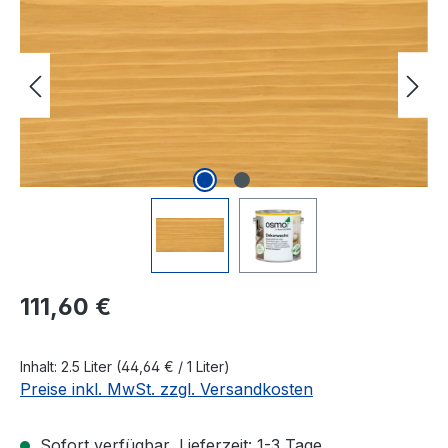
Regulärer Preis:
111,60 €
Inhalt:
2.5 Liter
(44,64 € / 1 Liter)
Preise inkl. MwSt. zzgl. Versandkosten
Sofort verfügbar, Lieferzeit: 1-3 Tage