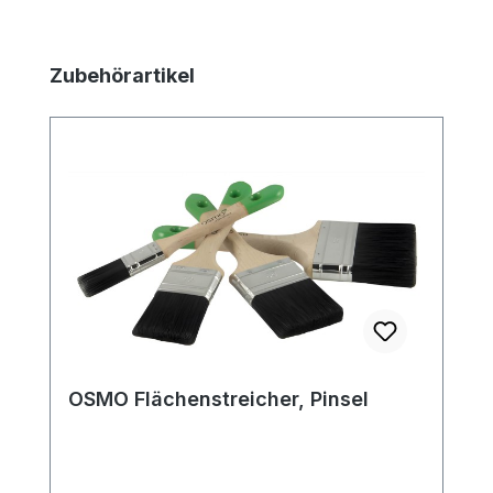
Produktgalerie überspringen
Zubehörartikel
OSMO Flächenstreicher, Pinsel