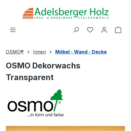
Zum Hauptinhalt springen
Du hast 0 Produ
Ware
OSMO®
Innen
Möbel - Wand - Decke
OSMO Dekorwachs
Transparent
Bildergalerie überspringen