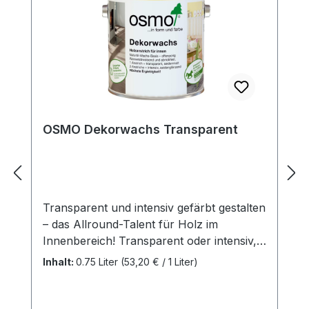
OSMO Dekorwachs Transparent
Transparent und intensiv gefärbt gestalten
– das Allround-Talent für Holz im
Innenbereich! Transparent oder intensiv,
seidenmatt oder matt, für innenBesonders
Inhalt:
0.75 Liter
(53,20 € / 1 Liter)
empfohlen für Möbel und
Kinderspielzeug, Fußböden*, Wände,
Decken, Türen, Leisten, Balken und