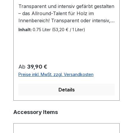
Transparent und intensiv gefärbt gestalten
– das Allround-Talent für Holz im
Innenbereich! Transparent oder intensiv,
seidenmatt oder matt, für innenBesonders
Inhalt:
0.75 Liter
(53,20 € / 1 Liter)
empfohlen für Möbel und
Kinderspielzeug, Fußböden*, Wände,
Decken, Türen, Leisten, Balken und
LeimholzDekorwachs sorgt für eine
wasser- und schmutzabweisende
Regulärer Preis:
Ab
39,90 €
Oberfläche. Sie wird wischfest und
Preise inkl. MwSt. zzgl. Versandkosten
widerstandsfähig gegen Flecken.Als
farbgebende Grundierung für
Details
Holzbodenbeläge nur einen Anstrich
vornehmen. Nach vollständiger
Trocknung einen Endanstrich mit einem
Produktgalerie überspringen
Accessory Items
farblosen Osmo Hartwachs-Öl
vornehmen.Alle Dekorwachse sind
untereinander oder mit einem farblosen