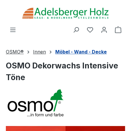
Zum Hauptinhalt springen
Du hast 0 Produ
Ware
OSMO®
Innen
Möbel - Wand - Decke
OSMO Dekorwachs Intensive
Töne
Bildergalerie überspringen