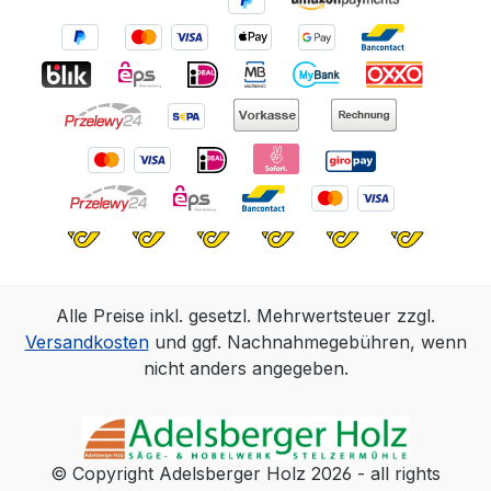
l; 2,50 l* Bei Fußböden wird ein
Endanstrich mit Hartwachs-Öl
empfohlen.Bitte beachten Sie: Das erzielte
Ergebnis des Farbtons kann je nach
Holzart unterschiedlich ausfallen.
Alle Preise inkl. gesetzl. Mehrwertsteuer zzgl.
Versandkosten
und ggf. Nachnahmegebühren, wenn
nicht anders angegeben.
© Copyright Adelsberger Holz 2026 - all rights