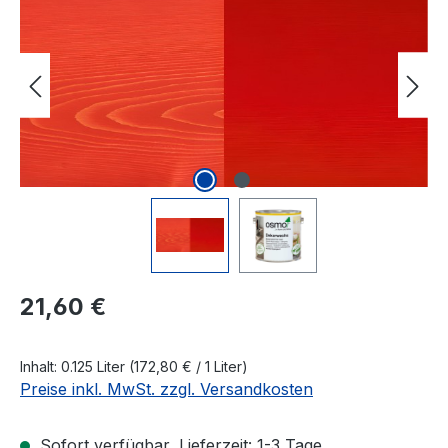
Regulärer Preis:
21,60 €
Inhalt:
0.125 Liter
(172,80 € / 1 Liter)
Preise inkl. MwSt. zzgl. Versandkosten
Sofort verfügbar, Lieferzeit: 1-3 Tage