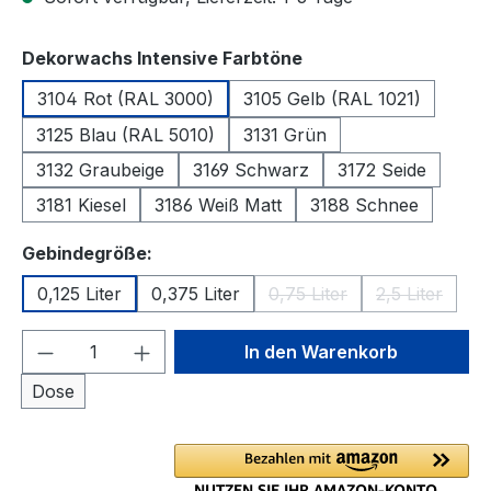
auswählen
Dekorwachs Intensive Farbtöne
3104 Rot (RAL 3000)
3105 Gelb (RAL 1021)
3125 Blau (RAL 5010)
3131 Grün
3132 Graubeige
3169 Schwarz
3172 Seide
3181 Kiesel
3186 Weiß Matt
3188 Schnee
auswählen
Gebindegröße:
0,125 Liter
0,375 Liter
0,75 Liter
2,5 Liter
(Diese Option ist zurzeit 
(Diese Optio
Produkt Anzahl: Gib den gewünschten We
In den Warenkorb
Dose