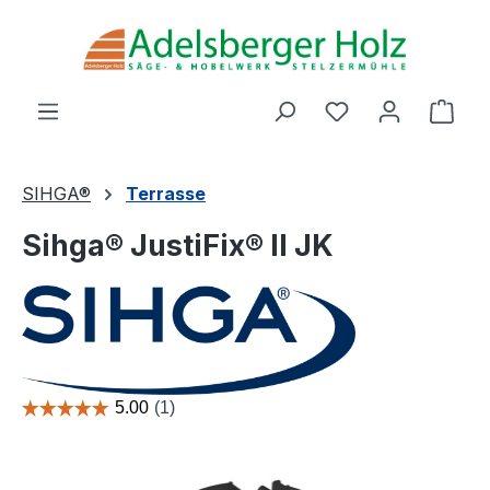
Zum Hauptinhalt springen
Du hast 0 Produ
Ware
SIHGA®
Terrasse
Sihga® JustiFix® II JK
Bildergalerie überspringen