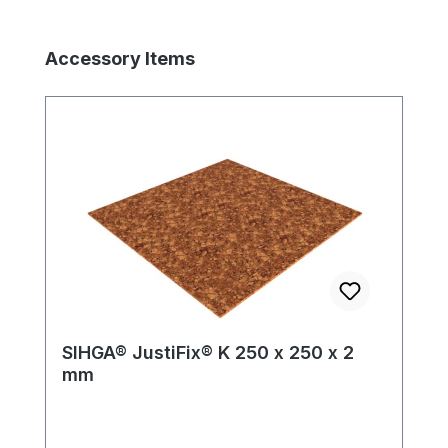
Produktgalerie überspringen
Accessory Items
SIHGA® JustiFix® K 250 x 250 x 2
mm