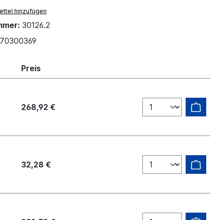
ttel hinzufügen
mmer:
30126.2
70300369
Preis
268,92 €
32,28 €