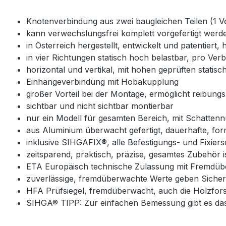
Knotenverbindung aus zwei baugleichen Teilen (1 V
kann verwechslungsfrei komplett vorgefertigt werd
in Österreich hergestellt, entwickelt und patentiert
in vier Richtungen statisch hoch belastbar, pro Ver
horizontal und vertikal, mit hohen geprüften stati
Einhängeverbindung mit Hobakupplung
großer Vorteil bei der Montage, ermöglicht reibungs
sichtbar und nicht sichtbar montierbar
nur ein Modell für gesamten Bereich, mit Schattennu
aus Aluminium überwacht gefertigt, dauerhafte, forms
inklusive SIHGAFIX®, alle Befestigungs- und Fixier
zeitsparend, praktisch, präzise, gesamtes Zubehör i
ETA Europäisch technische Zulassung mit Fremdübe
zuverlässige, fremdüberwachte Werte geben Sicherh
HFA Prüfsiegel, fremdüberwacht, auch die Holzfor
SIHGA® TIPP: Zur einfachen Bemessung gibt es das