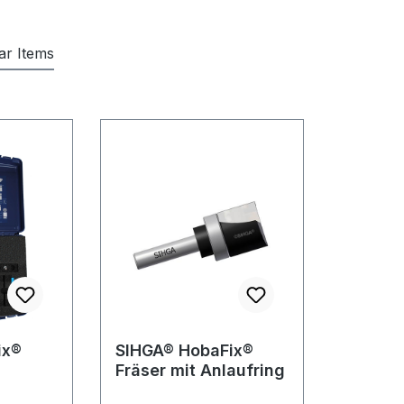
lar Items
ix®
SIHGA® HobaFix®
Fräser mit Anlaufring