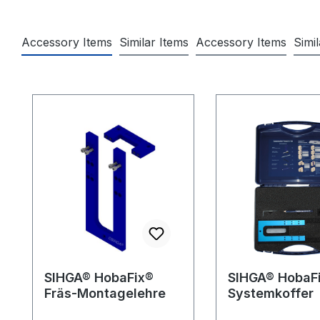
Accessory Items
Similar Items
Accessory Items
Simi
Produktgalerie überspringen
SIHGA® HobaFix®
SIHGA® HobaF
Fräs-Montagelehre
Systemkoffer