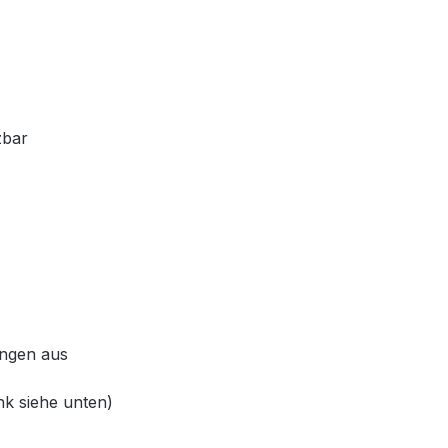
zbar
ungen aus
k siehe unten)