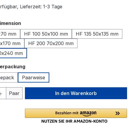
fügbar, Lieferzeit: 1-3 Tage
auswählen
imension
x70 mm
HF 100 50x100 mm
HF 135 50x135 mm
0x170 mm
HF 200 70x200 mm
0x240 mm
auswählen
Verpackung
gepack
Paarweise
 Anzahl: Gib den gewünschten Wert ein 
Paar
In den Warenkorb