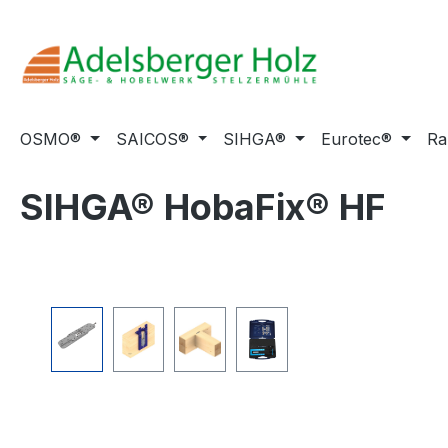
m Hauptinhalt springen
Zur Suche springen
Zur Hauptnavigation springen
OSMO®
SAICOS®
SIHGA®
Eurotec®
Ra
SIHGA® HobaFix® HF
Bildergalerie überspringen