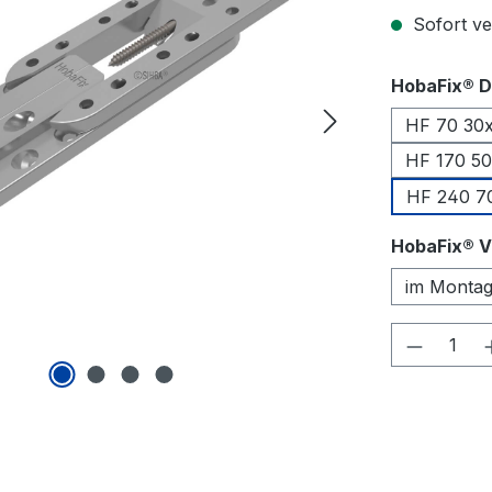
Sofort ver
HobaFix® D
HF 70 30
HF 170 5
HF 240 7
HobaFix® 
im Monta
Produkt