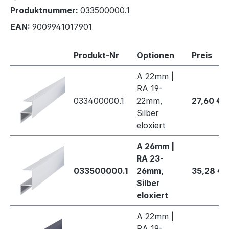
Produktnummer:
033500000.1
EAN:
9009941017901
Produkt-Nr
Optionen
Preis
A 22mm |
RA 19-
033400000.1
22mm,
27,60 €
Silber
eloxiert
A 26mm |
RA 23-
033500000.1
26mm,
35,28 €
Silber
eloxiert
A 22mm |
RA 19-