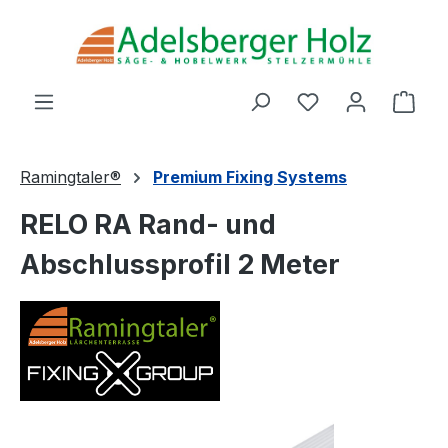
Zum Hauptinhalt springen
Du hast 0 Produ
Ware
Ramingtaler®
Premium Fixing Systems
RELO RA Rand- und
Abschlussprofil 2 Meter
Bildergalerie überspringen