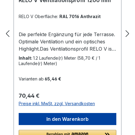
RELO V Ventilationsprofil 1200 mm
RELO V Oberfläche:
RAL 7016 Anthrazit
Die perfekte Ergänzung für jede Terrasse.
Optimale Ventilation und ein optisches
Highlight.Das Ventilationsprofil RELO V ist
die perfekte Ergänzung für jede
Inhalt:
1.2 Laufende(r) Meter
(58,70 € / 1
Terrasse. Das aus Aluminium gefertigte
Laufende(r) Meter)
Profil mit einer hochwertigen Oberfläche,
integriert sich perfekt in jede Terrasse und
Varianten ab
65,46 €
schafft einen harmonischen Übergang zu
den angrenzenden Objekten.Mit einer
Regulärer Preis:
70,44 €
Breite von 150 mm entspricht RELO V der
Preise inkl. MwSt. zzgl. Versandkosten
Flachdachregel und ermöglicht eine
optimale Belüftung der Unterkonstruktion
In den Warenkorb
und der
Terrassendielen.Verschmutzungen durch