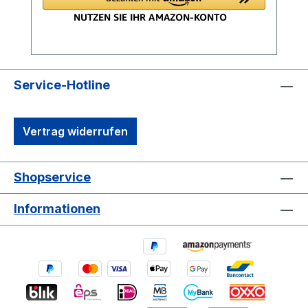
Spritzwasser an angrenzenden Objekten
wie z.B. Hausfassaden, Türen,
Schiebetürelementen usw., werden
deutlich reduziert.Überblick RELO VRELO
VA Auflagerprofil
(Zubehör)Abmessungen:1.200 x 150 x 20
Service-Hotline
mm 1.880 x 18 x 17 mmMaterial:Aluminium
EN AW 6060Aluminium EN AW
Vertrag widerrufen
6060Oberfläche:Silber Eloxiert E6/EV1 ǀ
RAL 7016Aluminium pressblank ǀ RAL
7016Zubehör:RELO VA
Shopservice
AuflagerprofilRELO VB Abschlussblende
E6/EV1RELO VH Halter Aluminium
Informationen
pressblankRELO VU Unterleger-
SetSystemschraube UNIA 4,2 x 22 – 28
mmEPDM Unterleger GUMO L 2 – 8 mmje
nach Höhenausgleich