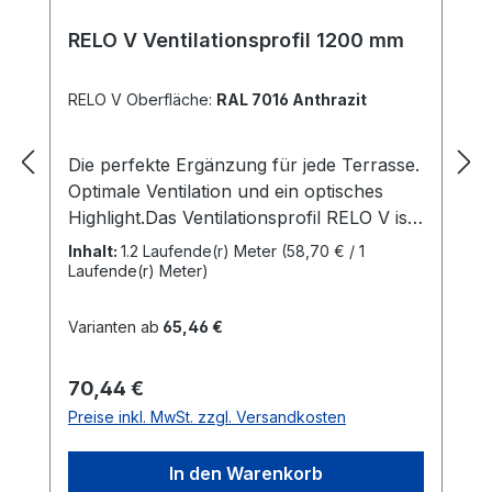
RELO V Ventilationsprofil 1200 mm
RELO V Oberfläche:
RAL 7016 Anthrazit
Die perfekte Ergänzung für jede Terrasse.
Optimale Ventilation und ein optisches
Highlight.Das Ventilationsprofil RELO V ist
die perfekte Ergänzung für jede
Inhalt:
1.2 Laufende(r) Meter
(58,70 € / 1
Terrasse. Das aus Aluminium gefertigte
Laufende(r) Meter)
Profil mit einer hochwertigen Oberfläche,
integriert sich perfekt in jede Terrasse und
Varianten ab
65,46 €
schafft einen harmonischen Übergang zu
den angrenzenden Objekten.Mit einer
Regulärer Preis:
70,44 €
Breite von 150 mm entspricht RELO V der
Preise inkl. MwSt. zzgl. Versandkosten
Flachdachregel und ermöglicht eine
optimale Belüftung der Unterkonstruktion
In den Warenkorb
und der