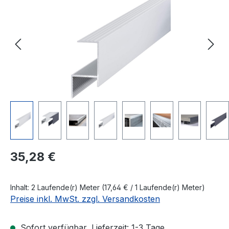
Regulärer Preis:
35,28 €
Inhalt:
2 Laufende(r) Meter
(17,64 € / 1 Laufende(r) Meter)
Preise inkl. MwSt. zzgl. Versandkosten
Sofort verfügbar, Lieferzeit: 1-3 Tage