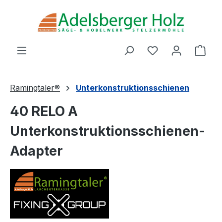
Zum Hauptinhalt springen
Du hast 0 Produ
Ware
Ramingtaler®
Unterkonstruktionsschienen
40 RELO A
Unterkonstruktionsschienen-
Adapter