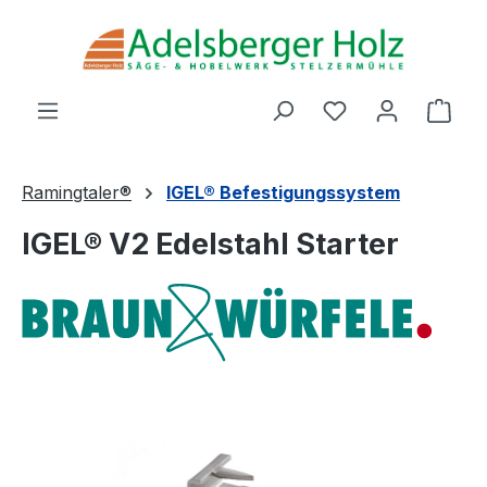
Zum Hauptinhalt springen
Du hast 0 Produ
Ware
Ramingtaler®
IGEL® Befestigungssystem
IGEL® V2 Edelstahl Starter
Bildergalerie überspringen