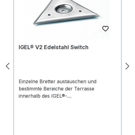
IGEL® V2 Edelstahl Switch
Einzelne Bretter austauschen und
bestimmte Bereiche der Terrasse
innerhalb des IGEL®-
Befestigungssystems öffnen.Für
Revisionsöffnungen oder den
nachträglichen Austausch einzelner
Terrassenholzbretter (Reparatur-Set).Der
Switch wird mit Edelstahlschraube 4,5 x