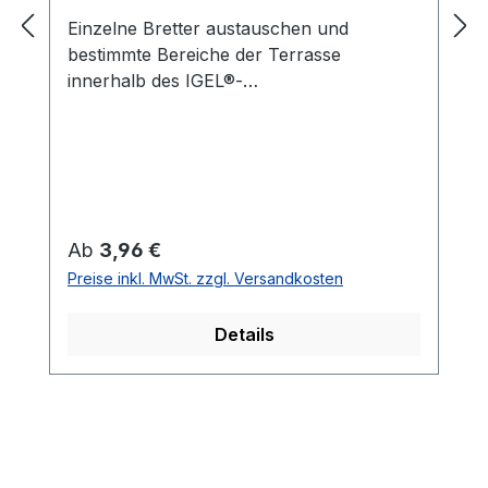
Einzelne Bretter austauschen und
bestimmte Bereiche der Terrasse
innerhalb des IGEL®-
Befestigungssystems öffnen.Für
Revisionsöffnungen oder den
nachträglichen Austausch einzelner
Terrassenholzbretter (Reparatur-Set).Der
Switch wird mit Edelstahlschraube 4,5 x
29 mm TX20 geliefert.
Regulärer Preis:
Ab
3,96 €
Preise inkl. MwSt. zzgl. Versandkosten
Details