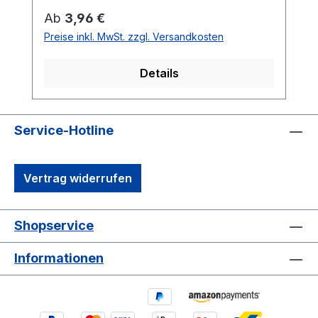
29 mm TX20 geliefert.
Regulärer Preis:
Ab
3,96 €
Preise inkl. MwSt. zzgl. Versandkosten
Details
Service-Hotline
Vertrag widerrufen
Shopservice
Informationen