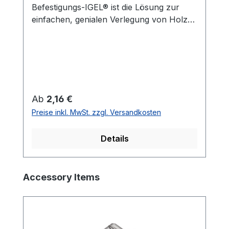
Befestigungs-IGEL® ist die Lösung zur
einfachen, genialen Verlegung von Holz-
Terrassenbelägen. Konstruktiver
Holzschutz. Durch die Fußplatte des
Befestigungs-IGEL®’s entsteht ein Abstand
zwischen Unterkonstruktion und Belag. Es
gibt keine Staunässe! Inkl. Schrauben.
Regulärer Preis:
Ab
2,16 €
Preise inkl. MwSt. zzgl. Versandkosten
Details
Produktgalerie überspringen
Accessory Items