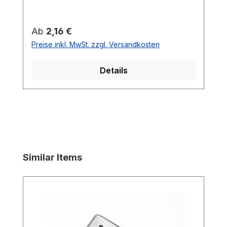
zwischen Unterkonstruktion und Belag. Es
gibt keine Staunässe! Inkl. Schrauben.
Regulärer Preis:
Ab
2,16 €
Preise inkl. MwSt. zzgl. Versandkosten
Details
Produktgalerie überspringen
Similar Items