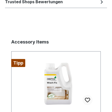
Trusted Shops Bewertungen
Produktgalerie überspringen
Accessory Items
Tipp