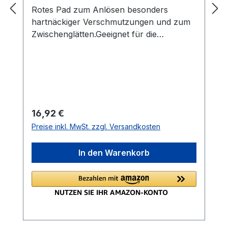
Rotes Pad zum Anlösen besonders
hartnäckiger Verschmutzungen und zum
Zwischenglätten.Geeignet für die
Reinigung, Einpflege und Auffrischung
oder Instandhaltung geölter Böden sowie
zum farbigen Grundieren. ⌀ 330 mm
Regulärer Preis:
16,92 €
Preise inkl. MwSt. zzgl. Versandkosten
In den Warenkorb