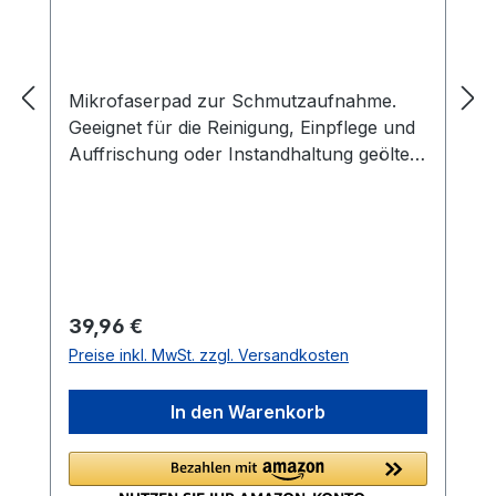
Mikrofaserpad zur Schmutzaufnahme.
Geeignet für die Reinigung, Einpflege und
Auffrischung oder Instandhaltung geölter
Böden sowie zum farbigen Grundieren. ⌀
330 mm
Regulärer Preis:
39,96 €
Preise inkl. MwSt. zzgl. Versandkosten
In den Warenkorb