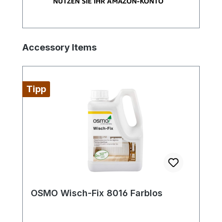
Produktgalerie überspringen
Accessory Items
Tipp
OSMO Wisch-Fix 8016 Farblos