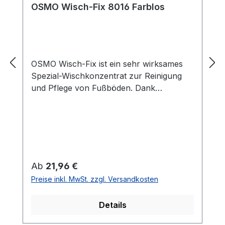
OSMO Wisch-Fix 8016 Farblos
OSMO Wisch-Fix ist ein sehr wirksames
Spezial-Wischkonzentrat zur Reinigung
und Pflege von Fußböden. Dank
natürlicher Inhaltsstoffe eignet es sich
hervorragend für die regelmäßige
Anwendung. Es wirkt rückfettend und
laugt den Boden nicht aus. Es ist
besonders wirksam zum Entfernen von
Saft, Milch, Cola, Bier, Wein, Kaffee und
Regulärer Preis:
Ab
21,96 €
herkömmlichen
Preise inkl. MwSt. zzgl. Versandkosten
Haushaltsverunreinigungen! Wir können
es speziell zur Anwendung auf
Details
Hartwachs-Öl behandelten
Holzfußböden, aber auch lackierten