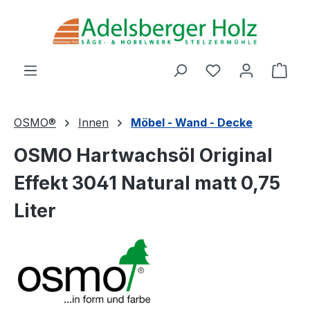
Zum Hauptinhalt springen
Du hast 0 Produ
Ware
OSMO®
Innen
Möbel - Wand - Decke
OSMO Hartwachsöl Original
Effekt 3041 Natural matt 0,75
Liter