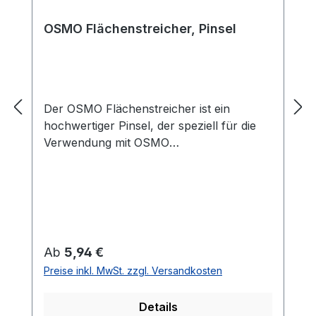
OSMO Flächenstreicher, Pinsel
Der OSMO Flächenstreicher ist ein
hochwertiger Pinsel, der speziell für die
Verwendung mit OSMO
Holzpflegeprodukten entwickelt wurde.
Mit seiner breiten, flachen Form eignet er
sich perfekt für das Auftragen von Ölen,
Wachsen und Lacken auf größeren
Flächen wie Böden, Möbeln oder
Terrassen. Der Pinsel besteht aus
Regulärer Preis:
Ab
5,94 €
hochwertigen Materialien und ist
Preise inkl. MwSt. zzgl. Versandkosten
besonders langlebig, sodass er auch bei
regelmäßiger Verwendung eine
Details
gleichbleibend hohe Qualität bietet. Dank