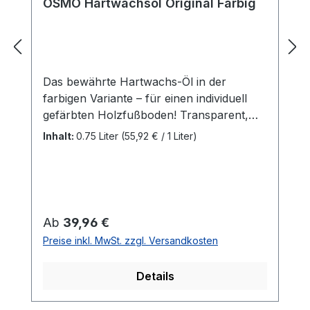
OSMO Hartwachsöl Original Farbig
Das bewährte Hartwachs-Öl in der
farbigen Variante – für einen individuell
gefärbten Holzfußboden! Transparent,
seidenmatt, für innenBesonders
Inhalt:
0.75 Liter
(55,92 € / 1 Liter)
empfohlen für Massivholzdielen,
Landhausdielen, Schiffsboden, OSB- und
Korkfußböden; auch für
Möbeloberflächen und Leimholz gut
geeignetHartwachs-Öl Farbig erzeugt eine
Regulärer Preis:
Ab
39,96 €
transparente Färbung der
Preise inkl. MwSt. zzgl. Versandkosten
Holzoberfläche.Anzahl der Anstriche: Bei
unbehandeltem Holz max. 2 Anstriche.
Details
Fußböden maximal 1 x mit Hartwachs-Öl
Farbig behandeln. Der 2. Anstrich ist mit