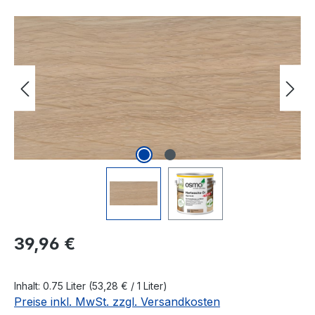
Bildergalerie überspringen
Regulärer Preis:
39,96 €
Inhalt:
0.75 Liter
(53,28 € / 1 Liter)
Preise inkl. MwSt. zzgl. Versandkosten