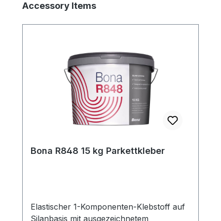
Produktgalerie überspringen
Accessory Items
Bona R848 15 kg Parkettkleber
Elastischer 1-Komponenten-Klebstoff auf
Silanbasis mit ausgezeichnetem