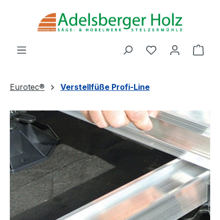
Zum Hauptinhalt springen
Du hast 0 Produ
Ware
Eurotec®
Verstellfüße Profi-Line